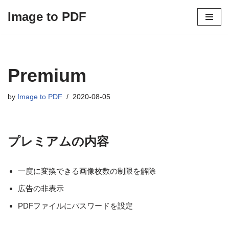
Image to PDF
コ
ン
テ
ン
Premium
ツ
へ
by
Image to PDF
2020-08-05
ス
キ
ッ
プ
プレミアムの内容
一度に変換できる画像枚数の制限を解除
広告の非表示
PDFファイルにパスワードを設定